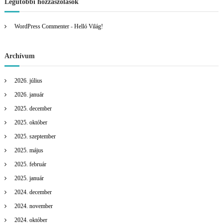
Legutóbbi hozzászólások
a
WordPress Commenter
-
Helló Világ!
v
Archívum
i
2026. július
g
2026. január
á
2025. december
2025. október
c
2025. szeptember
i
2025. május
2025. február
ó
2025. január
2024. december
2024. november
2024. október