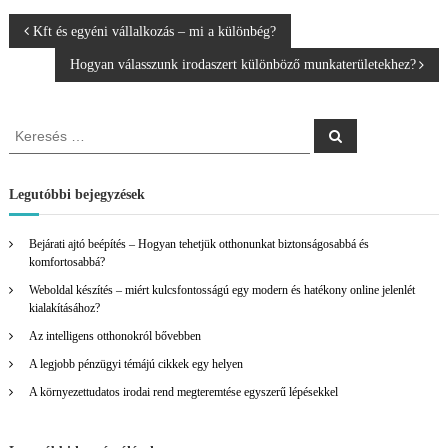
B
Kft és egyéni vállalkozás – mi a különbég?
Hogyan válasszunk irodaszert különböző munkaterületekhez?
e
j
K
K
e
e
r
e
r
e
s
e
Legutóbbi bejegyzések
é
g
s
s
é
Bejárati ajtó beépítés – Hogyan tehetjük otthonunkat biztonságosabbá és
y
s
komfortosabbá?
:
Weboldal készítés – miért kulcsfontosságú egy modern és hatékony online jelenlét
z
kialakításához?
Az intelligens otthonokról bővebben
é
A legjobb pénzügyi témájú cikkek egy helyen
s
A környezettudatos irodai rend megteremtése egyszerű lépésekkel
n