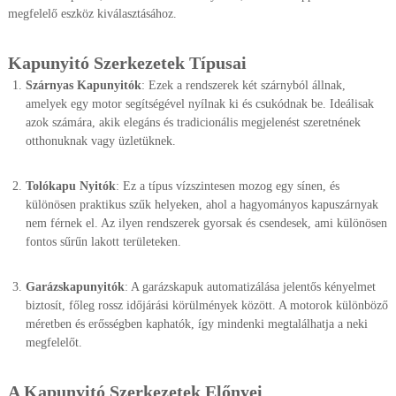
megfelelő eszköz kiválasztásához.
Kapunyitó Szerkezetek Típusai
Szárnyas Kapunyitók
: Ezek a rendszerek két szárnyból állnak,
amelyek egy motor segítségével nyílnak ki és csukódnak be. Ideálisak
azok számára, akik elegáns és tradicionális megjelenést szeretnének
otthonuknak vagy üzletüknek.
Tolókapu Nyitók
: Ez a típus vízszintesen mozog egy sínen, és
különösen praktikus szűk helyeken, ahol a hagyományos kapuszárnyak
nem férnek el. Az ilyen rendszerek gyorsak és csendesek, ami különösen
fontos sűrűn lakott területeken.
Garázskapunyitók
: A garázskapuk automatizálása jelentős kényelmet
biztosít, főleg rossz időjárási körülmények között. A motorok különböző
méretben és erősségben kaphatók, így mindenki megtalálhatja a neki
megfelelőt.
A Kapunyitó Szerkezetek Előnyei