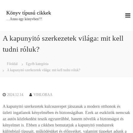
U
g
Könyv típusú cikkek
r
…Anno egy könyvben!!!
á
s
a
A kapunyitó szerkezetek világa: mit kell
t
a
tudni róluk?
r
t
Főoldal
Egyéb kategória
a
A kapunyitó szerkezetek világa: mit kell tudni róluk?
l
o
m
r
2024.12.14.
VIHLORAA
a
A kapunyitó szerkezetek kulcsszerepet játszanak a modern otthonok és
üzleti ingatlanok kényelmében és biztonságában. Ezek az eszközök nemcsak
az autós közlekedést teszik egyszerűbbé, hanem növelik a biztonságot és
kényelmet is. Ebben a cikkben bemutatjuk a kapunyitó rendszerek
különböző típusait, működésüket és előnyeiket, valamint tippeket adunk a