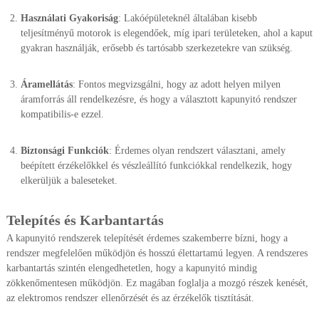
Használati Gyakoriság
: Lakóépületeknél általában kisebb
teljesítményű motorok is elegendőek, míg ipari területeken, ahol a kaput
gyakran használják, erősebb és tartósabb szerkezetekre van szükség.
Áramellátás
: Fontos megvizsgálni, hogy az adott helyen milyen
áramforrás áll rendelkezésre, és hogy a választott kapunyitó rendszer
kompatibilis-e ezzel.
Biztonsági Funkciók
: Érdemes olyan rendszert választani, amely
beépített érzékelőkkel és vészleállító funkciókkal rendelkezik, hogy
elkerüljük a baleseteket.
Telepítés és Karbantartás
A kapunyitó rendszerek telepítését érdemes szakemberre bízni, hogy a
rendszer megfelelően működjön és hosszú élettartamú legyen. A rendszeres
karbantartás szintén elengedhetetlen, hogy a kapunyitó mindig
zökkenőmentesen működjön. Ez magában foglalja a mozgó részek kenését,
az elektromos rendszer ellenőrzését és az érzékelők tisztítását.