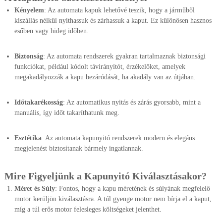
Kényelem
: Az automata kapuk lehetővé teszik, hogy a járműből
kiszállás nélkül nyithassuk és zárhassuk a kaput. Ez különösen hasznos
esőben vagy hideg időben.
Biztonság
: Az automata rendszerek gyakran tartalmaznak biztonsági
funkciókat, például kódolt távirányítót, érzékelőket, amelyek
megakadályozzák a kapu bezáródását, ha akadály van az útjában.
Időtakarékosság
: Az automatikus nyitás és zárás gyorsabb, mint a
manuális, így időt takaríthatunk meg.
Esztétika
: Az automata kapunyitó rendszerek modern és elegáns
megjelenést biztosítanak bármely ingatlannak.
Mire Figyeljünk a Kapunyitó Kiválasztásakor?
Méret és Súly
: Fontos, hogy a kapu méretének és súlyának megfelelő
motor kerüljön kiválasztásra. A túl gyenge motor nem bírja el a kaput,
míg a túl erős motor felesleges költségeket jelenthet.