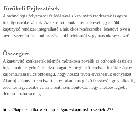
Jövőbeli Fejlesztések
A technológia folyamatos fejlődésével a kapunyitó rendszerek is egyre
intelligensebbé válnak. Az okos otthonok elterjedésével egyre több
kapunyitó rendszer integrálható a ház okos rendszereibe, lehetővé téve a
távoli vezérlést és monitorozást mobiltelefonról vagy más okoseszközről.
Összegzés
A kapunyitó szerkezetek jelentős mértékben növelik az otthonok és üzleti
ingatlanok kényelmét és biztonságát. A megfelelő rendszer kiválasztása és
karbantartása kulcsfontosságú, hogy hosszú távon élvezhessük előnyeiket.
Akár új kapunyitó rendszert keres, akár a meglévő frissítésén gondolkodik,
érdemes figyelembe venni a fenti szempontokat, hogy a lehető legjobb
döntést hozhassa meg.
https://kaputechnika-webshop.hu/garazskapu-nyito-szettek-233