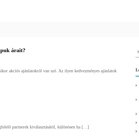
K
apuk árait?
e
r
e
L
kor akciós ajánlatokról van szó. Az ilyen kedvezményes ajánlatok
s
é
s
:
lő partnerek kiválasztásától, különösen ha […]