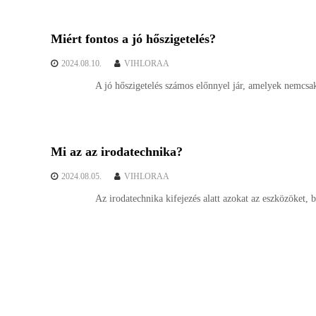
Miért fontos a jó hőszigetelés?
2024.08.10.
VIHLORAA
A jó hőszigetelés számos előnnyel jár, amelyek nemcsak a
Mi az az irodatechnika?
2024.08.05.
VIHLORAA
Az irodatechnika kifejezés alatt azokat az eszközöket, bere