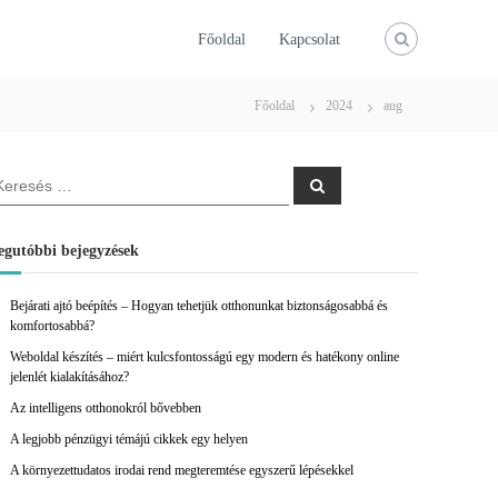
Főoldal
Kapcsolat
Főoldal
2024
aug
K
e
r
e
s
egutóbbi bejegyzések
é
s
Bejárati ajtó beépítés – Hogyan tehetjük otthonunkat biztonságosabbá és
komfortosabbá?
Weboldal készítés – miért kulcsfontosságú egy modern és hatékony online
jelenlét kialakításához?
Az intelligens otthonokról bővebben
A legjobb pénzügyi témájú cikkek egy helyen
A környezettudatos irodai rend megteremtése egyszerű lépésekkel