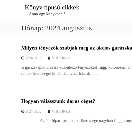
U
Könyv típusú cikkek
g
…Anno egy könyvben!!!
r
á
Hónap:
2024 augusztus
s
a
t
a
Milyen tényezők szabják meg az akciós garázsk
r
2024.08.18.
VIHLORAA
t
a
A garázskapuk árazása különböző tényezőktől függ, különösen, ami
l
remek lehetőséget kínálnak a vásárlóknak, […]
o
m
r
a
Hogyan válasszunk darus céget?
2024.08.12.
VIHLORAA
Az építőipari projektek sikeressége nagyban függ a megfele