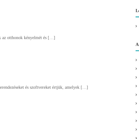
L
z otthonok kényelmét és […]
A
ndezéseket és szoftvereket értjük, amelyek […]