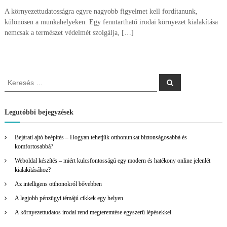
A környezettudatosságra egyre nagyobb figyelmet kell fordítanunk,
különösen a munkahelyeken. Egy fenntartható irodai környezet kialakítása
nemcsak a természet védelmét szolgálja, […]
K
K
e
e
r
r
e
s
e
Legutóbbi bejegyzések
é
s
s
é
Bejárati ajtó beépítés – Hogyan tehetjük otthonunkat biztonságosabbá és
s
komfortosabbá?
:
Weboldal készítés – miért kulcsfontosságú egy modern és hatékony online jelenlét
kialakításához?
Az intelligens otthonokról bővebben
A legjobb pénzügyi témájú cikkek egy helyen
A környezettudatos irodai rend megteremtése egyszerű lépésekkel