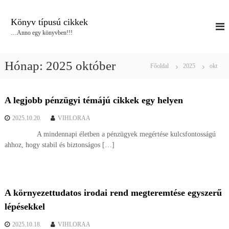
U
g
Könyv típusú cikkek
r
…Anno egy könyvben!!!
á
s
a
Hónap:
2025 október
Főoldal
2025
okt
t
a
r
A legjobb pénzügyi témájú cikkek egy helyen
t
a
2025.10.20.
VIHLORAA
l
o
A mindennapi életben a pénzügyek megértése kulcsfontosságú
m
ahhoz, hogy stabil és biztonságos […]
r
a
A környezettudatos irodai rend megteremtése egyszerű
lépésekkel
2025.10.18.
VIHLORAA